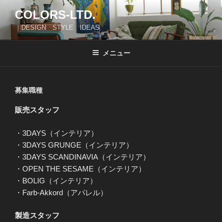
コ
COLORS-LTD.
ン
｜DESIGN STYLE IDEAS
テ
ン
ツ
メニュー
へ
ス
キ
募集職種
ッ
販売スタッフ
プ
・3DAYS（インテリア）
・3DAYS GRUNGE（インテリア）
・3DAYS SCANDINAVIA（インテリア）
・OPEN THE SESAME（インテリア）
・BOLIG（インテリア）
・Farb-Akkord（アパレル）
製造スタッフ