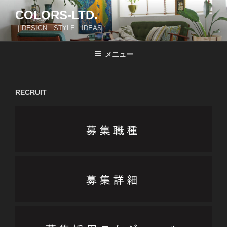
コ
COLORS-LTD.
ン
｜DESIGN STYLE IDEAS
テ
ン
ツ
メニュー
へ
ス
キ
RECRUIT
ッ
プ