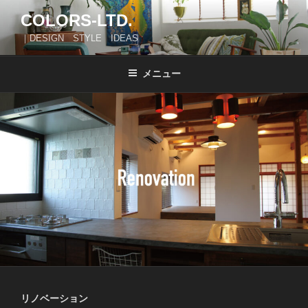
コ
COLORS-LTD.
ン
｜DESIGN STYLE IDEAS
テ
ン
ツ
メニュー
へ
ス
キ
ッ
プ
リノベーション