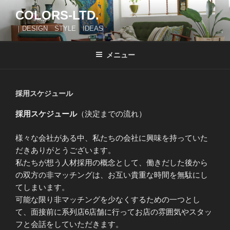
コ
COLORS-LTD.
ン
｜DESIGN STYLE IDEAS
テ
ン
ツ
メニュー
へ
ス
キ
採用スケジュール
ッ
採用スケジュール
（決定までの流れ）
プ
様々な会社がある中、私たちの会社に興味を持っていた
だきありがとうございます。
私たちが想う人材採用の概念として、働きだした後から
の双方の非マッチングは、お互い貴重な時間を無駄にし
てしまいます。
可能な限り非マッチングを少なくするための一つとし
て、面接前に系列店6店舗に行ってお店の雰囲気やスタッ
フと会話をしていただきます。