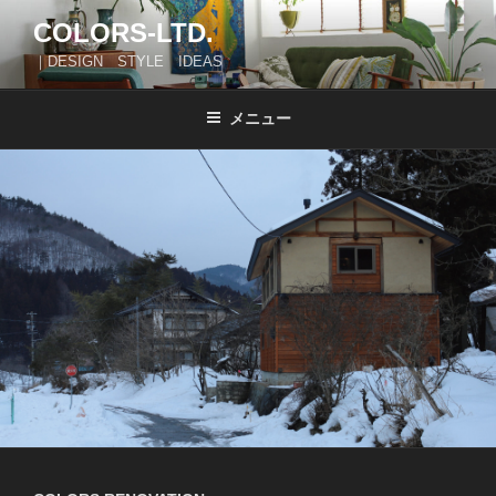
コ
COLORS-LTD.
ン
｜DESIGN STYLE IDEAS
テ
ン
ツ
メニュー
へ
ス
キ
ッ
プ