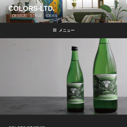
コ
COLORS-LTD.
ン
｜DESIGN STYLE IDEAS
テ
ン
ツ
メニュー
へ
ス
キ
ッ
プ