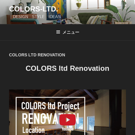
コ
COLORS-LTD.
ン
｜DESIGN STYLE IDEAS
テ
ン
ツ
メニュー
へ
ス
キ
COLORS LTD RENOVATION
ッ
COLORS ltd Renovation
プ