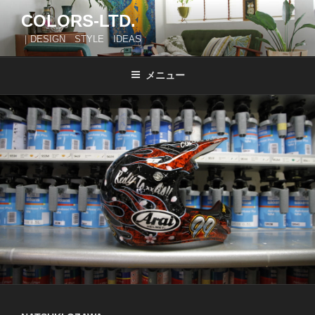
コ
COLORS-LTD.
ン
｜DESIGN STYLE IDEAS
テ
ン
ツ
メニュー
へ
ス
キ
ッ
プ