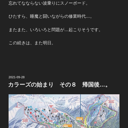
忘れてなならない波乗りにスノーボード。
ひたすら、睡魔と闘いながらの修業時代…。
またまた、いろいろと問題が…起こりそうです。
この続きは、また明日。
投
2021-09-28
稿
カラーズの始まり その８ 帰国後…。
日: