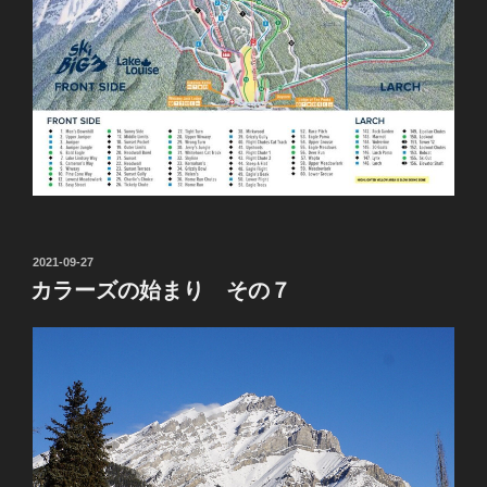
投
2021-09-27
稿
カラーズの始まり その７
日: