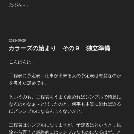
たぶん…。
投
2021-09-29
稿
カラーズの始まり その９ 独立準備
日:
こんばんは。
工程表に予定表…仕事が出来る人の予定表は奇麗なのか
を考えた加藤です。
というのも、工程表もうまく組めればシンプルで綺麗に
なるのかなぁ～と思ったのと、何事も本質に迫れば迫る
ほどシンプルになるんじゃないかと。
工程表はシンプルになりますが、予定表はというと…結
論から言うと最終的にはシンプルなものになるはず。と