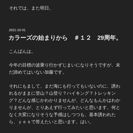
それでは、また明日。
投
2021-10-01
稿
カラーズの始まりから ＃１２ 29周年。
日:
こんばんは。
今年の目標の波乗り行かずじまいになりそうですが、未
だ諦めてはいない加藤です。
それにもまして、まだ海にも行ってもいないのに、誘わ
れるがままに登山？山登り？ハイキング？トレッキン
グ？どんな感じかわかりませんが、どんなもんかはわか
りませんが、とりあえず行ってみたいと思います。何と
なく大変になりそうな予感はしつつも、基本誘われた
ら、ｙｅｓで答えたいと思います。はい。