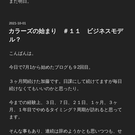
また明日。
投
2021-10-01
稿
カラーズの始まり ＃１１ ビジネスモデ
日:
ル？
こんばんは。
今日で7月1から始めたブログも９2回目。
３ヶ月間続けた加藤です。日課にして続けてますが毎日
続けなくてもいいのかと思ったり。
今までの経験上、３日、７日、２１日、１ヶ月、３ヶ
月、１年目でやめるタイミング？周期が訪れると思って
ます。
そんな事もあり、連続は辞めようかとも思いつつも、せ