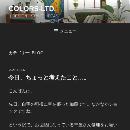
コ
COLORS-LTD.
ン
｜DESIGN STYLE IDEAS
テ
ン
ツ
メニュー
へ
ス
キ
カテゴリー:
BLOG
ッ
プ
投
2021-10-06
稿
今日、ちょっと考えたこと…。
日:
こんばんは。
先日、自宅の垣根に車を擦った加藤です。なかなかショ
ックですね。
という訳で、お世話になっている車屋さん修理をお願い