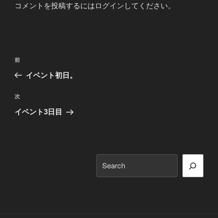
コメントを投稿するには
ログイン
してください。
投
前
前
稿
の
イベント初日。
ナ
投
ビ
稿
次
次
ゲ
の
イベント3日目
投
ー
稿
シ
ョ
検
ン
索