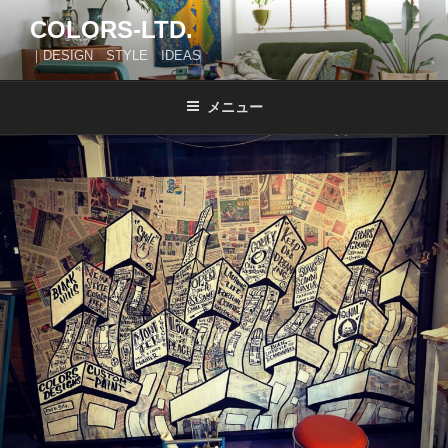
コ
COLORS-LTD.
ン
｜DESIGN STYLE IDEAS
テ
ン
ツ
メニュー
へ
ス
キ
ッ
プ