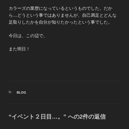
カラーズの業歴になっているというものでした。だか
ら…どうという事ではありませんが、自己満足とどんな
足取りしたかを自分が知りたかったという事でした。
今日は、この辺で。
また明日！
カ
BLOG
テ
ゴ
リ
ー
“イベント２日目…。” への2件の返信