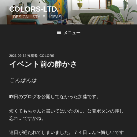
コ
COLORS-LTD.
ン
｜DESIGN STYLE IDEAS
テ
ン
ツ
メニュー
へ
ス
キ
投
2021-09-14
投稿者:
COLORS
稿
ッ
イベント前の静かさ
日:
プ
こんばんは
昨日のブログを公開してなかった加藤です。
短くてもちゃんと書いてはいたのに、公開ボタンの押し
忘れ…ですかね。
連日が経たれてしまいました。７４日…ん〜悔しいです