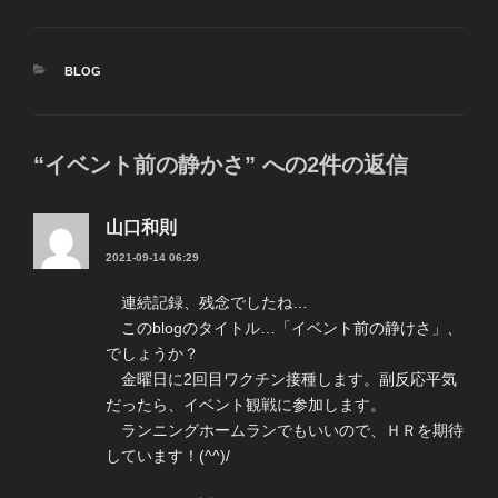
カ
BLOG
テ
ゴ
リ
ー
“イベント前の静かさ” への2件の返信
山口和則
2021-09-14 06:29
連続記録、残念でしたね…
このblogのタイトル…「イベント前の静けさ」、
でしょうか？
金曜日に2回目ワクチン接種します。副反応平気
だったら、イベント観戦に参加します。
ランニングホームランでもいいので、ＨＲを期待
しています！(^^)/