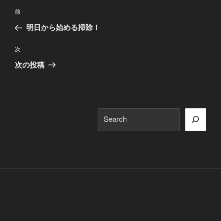
投
前
前
稿
の
明日から始める掃除！
ナ
投
ビ
稿
次
次
ゲ
の
次の投稿
投
ー
稿
シ
ョ
検
ン
索