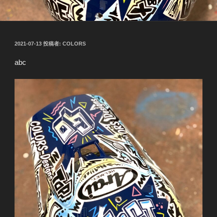
投
2021-07-13
投稿者:
COLORS
稿
日:
abc