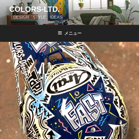
コ
COLORS-LTD.
ン
｜DESIGN STYLE IDEAS
テ
ン
ツ
メニュー
へ
ス
キ
ッ
プ