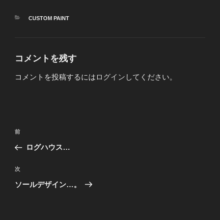
カ
CUSTOM PAINT
テ
ゴ
リ
ー
コメントを残す
コメントを投稿するには
ログイン
してください。
投
前
前
稿
の
ログハウス…
ナ
投
ビ
稿
次
次
ゲ
の
ソールデザイン…。
投
ー
稿
シ